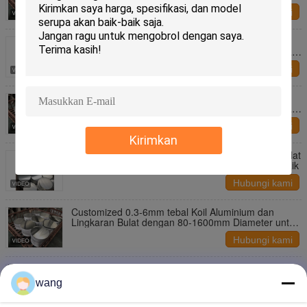
Hubungi kami
Aluminium Disc Lingkaran disesuaikan untuk
berbagai aplikasi peralatan dapur dengan ketebalan
mulai dari 0,3 sampai 6 milimeter
Hubungi kami
Aluminium Disc Lingkaran disesuaikan untuk
berbagai aplikasi peralatan dapur dengan ketebalan
mulai dari 0,3 sampai 6 milimeter
Hubungi kami
Kirimkan
80-1600mm Diameter Customisable Aluminium Bulat
Lingkaran dengan Kinerja Mekanis yang sangat baik
Hubungi kami
Customized 0.3-6mm tebal Koil Aluminium dan
Lingkaran Bulat dengan 80-1600mm Diameter untuk
High-End Kitchenware
Hubungi kami
Disk dan Lingkaran Aluminium yang dapat
disesuaikan untuk peralatan dapur kelas atas
wang
dengan Diameter 80-1600mm dan Ketebalan 0,3-
Hubungi kami
6mm