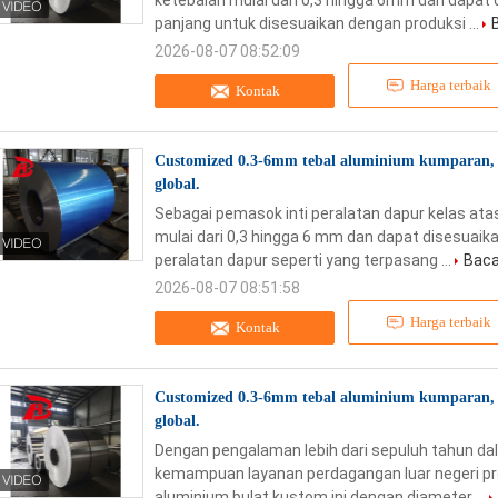
ketebalan mulai dari 0,3 hingga 6mm dan dapat 
panjang untuk disesuaikan dengan produksi ...
2026-08-07 08:52:09
Harga terbaik
Kontak
Customized 0.3-6mm tebal aluminium kumparan, 
global.
Sebagai pemasok inti peralatan dapur kelas atas
mulai dari 0,3 hingga 6 mm dan dapat disesuaika
peralatan dapur seperti yang terpasang ...
Baca 
2026-08-07 08:51:58
Harga terbaik
Kontak
Customized 0.3-6mm tebal aluminium kumparan, 
global.
Dengan pengalaman lebih dari sepuluh tahun d
kemampuan layanan perdagangan luar negeri pro
aluminium bulat kustom ini dengan diameter ...