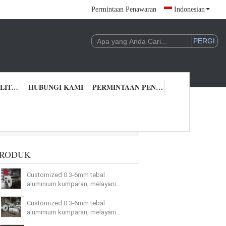
Permintaan Penawaran
Indonesian
KONTROL KUALITAS
HUBUNGI KAMI
PERMINTAAN PENAWARAN
PRODUK
Customized 0.3-6mm tebal
aluminium kumparan, melayani
pabrik peralatan dapur high-end
global.
Customized 0.3-6mm tebal
aluminium kumparan, melayani
pabrik peralatan dapur high-end