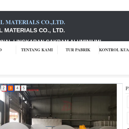
 MATERIALS CO.,LTD.
 MATERIALS CO., LTD.
ONAL LINGKARAN CAKRAM ALUMINIUM
!
O
TENTANG KAMI
TUR PABRIK
2
3
4
5