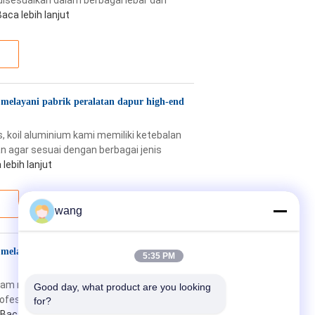
disesuaikan dalam berbagai lebar dan
Baca lebih lanjut
melayani pabrik peralatan dapur high-end
, koil aluminium kami memiliki ketebalan
n agar sesuai dengan berbagai jenis
lebih lanjut
wang
melayani pabrik peralatan dapur high-end
5:35 PM
alam manufaktur produk aluminium dan
Good day, what product are you looking 
fesional, kami telah meluncurkan pelat
for?
Baca lebih lanjut