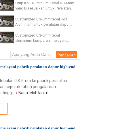
global.
Strip Koil Aluminium Tebal 0.3-6mm
yang Disesuaikan untuk Peralatan
Dapur Kelas Atas dengan
Pengiriman Laut yang Kokoh
Customized 0.3-6mm tebal Koil
Aluminium untuk peralatan dapur
dengan transportasi laut yang
kokoh
Customized 0.3-6mm tebal
aluminium kumparan, melayani
pabrik peralatan dapur high-end
global.
melayani pabrik peralatan dapur high-end
balan 0,3-6mm ke pabrik peralatan
 dari sepuluh tahun pengalaman
tinggi...
Baca lebih lanjut
melayani pabrik peralatan dapur high-end