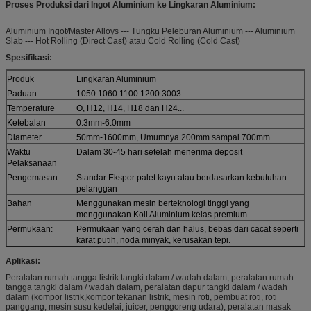
Proses Produksi dari Ingot Aluminium ke Lingkaran Aluminium:
Aluminium Ingot/Master Alloys --- Tungku Peleburan Aluminium --- Aluminium
Slab --- Hot Rolling (Direct Cast) atau Cold Rolling (Cold Cast)
Spesifikasi:
Produk
Lingkaran Aluminium
Paduan
1050 1060 1100 1200 3003
Temperature
O, H12, H14, H18 dan H24...
Ketebalan
0.3mm-6.0mm
Diameter
50mm-1600mm, Umumnya 200mm sampai 700mm
Waktu
Dalam 30-45 hari setelah menerima deposit
Pelaksanaan
Pengemasan
Standar Ekspor palet kayu atau berdasarkan kebutuhan
pelanggan
Bahan
Menggunakan mesin berteknologi tinggi yang
menggunakan Koil Aluminium kelas premium.
Permukaan:
Permukaan yang cerah dan halus, bebas dari cacat seperti
karat putih, noda minyak, kerusakan tepi.
Aplikasi:
Peralatan rumah tangga listrik tangki dalam / wadah dalam, peralatan rumah
tangga tangki dalam / wadah dalam, peralatan dapur tangki dalam / wadah
dalam (kompor listrik,kompor tekanan listrik, mesin roti, pembuat roti, roti
panggang, mesin susu kedelai, juicer, penggoreng udara), peralatan masak