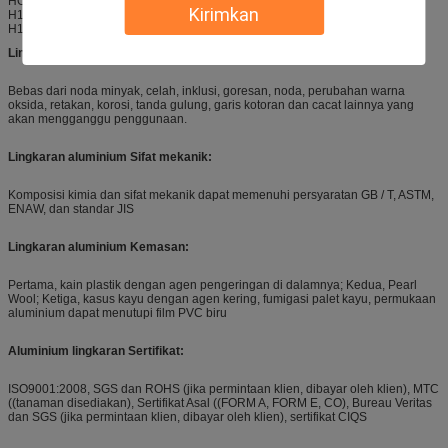
HO 0,35-10 60-100 ≥ 20 GB/T91-2002
Kirimkan
H12 0,5-10 70-120 ≥ 4 GB/T91-2002
H14 0,5-10 85-120 ≥ 2 GB/T91-2002
Lingkaran aluminium Kualitas permukaan
Bebas dari noda minyak, celah, inklusi, goresan, noda, perubahan warna
oksida, retakan, korosi, tanda gulung, garis kotoran dan cacat lainnya yang
akan mengganggu penggunaan.
Lingkaran aluminium Sifat mekanik:
Komposisi kimia dan sifat mekanik dapat memenuhi persyaratan GB / T, ASTM,
ENAW, dan standar JIS
Lingkaran aluminium Kemasan:
Pertama, kain plastik dengan agen pengeringan di dalamnya; Kedua, Pearl
Wool; Ketiga, kasus kayu dengan agen kering, fumigasi palet kayu, permukaan
aluminium dapat menutupi film PVC biru
Aluminium lingkaran Sertifikat:
ISO9001:2008, SGS dan ROHS (jika permintaan klien, dibayar oleh klien), MTC
((tanaman disediakan), Sertifikat Asal ((FORM A, FORM E, CO), Bureau Veritas
dan SGS (jika permintaan klien, dibayar oleh klien), sertifikat CIQS