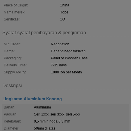
Place of Origin:
China
Nama merek:
Hobe
Sertifikasi:
CO
Syarat-syarat pembayaran & pengiriman
Min Order:
Negotiation
Harga:
Dapat dinegosiasikan
Packaging:
Pallet or Wooden Case
Delivery Time:
7-35 days
Supply Ability:
1000Ton per Month
Deskripsi
Lingkaran Aluminium Kosong
Bahan:
Aluminium
Paduan:
Seri 1xxx, seri 3xxx, seri 5xxx
Ketebalan:
0,5 mm hingga 6,3 mm
Diameter:
50mm di atas