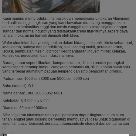
Kami mampu memproduksi, memasok dan mengekspor Lingkaran Aluminium
berkualitas tinggi.Lingkaran yang kami tawarkan dirancang menggunakan
aluminium berkualitas tinggi dan mesin canggih untuk tetap sejalan dengan
standar dan norma industri yang ditetapkanKarena fitur-fiturnya seperti daya
tahan, lingkaran ini banyak diminati oleh klien.
Wafer aluminium banyak digunakan dalam bidang elektronik, kimia sehari-hari,
kedokteran, budaya dan pendidikan, suku cadang mobil, peralatan listrik,
isolasi, pembuatan mesin, otomotif, kedirgantaraan,industri militer, cetakan,
konstruksi, percetakan dan industri lainnya.
Barang dapur seperti titanium, kompor tekanan, dll. dan produk perangkat
keras seperti penutup lampu, cangkang pemanas air, dll.Ini adalah salah satu
yang terbesar aluminium paduan lempeng dan strip pengolahan produk.
Paduan: seri 1000 seri 3000 seri 5000 seri 6000 seri
Suhu (kondisi): O H
Nama bahan: 1060 3003 5052 6061
Ketebalan: 0,4 mm ~ 5,0 mm
Diameter: 50mm ~ 1000mm
Sifat lingkaran aluminium untuk pot, peralatan dapur, lingkaran aluminium
tahan lengket (atau kosong berbentuk) membuatnya ideal untuk digunakan di
sejumlah pasar termasuk peralatan dapur,industri otomotif dan pencahayaan
dll
Titik Utama